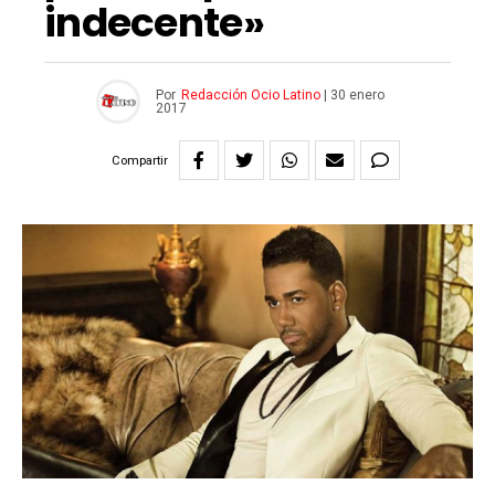
indecente»
Por
Redacción Ocio Latino
|
30 enero
2017
Compartir