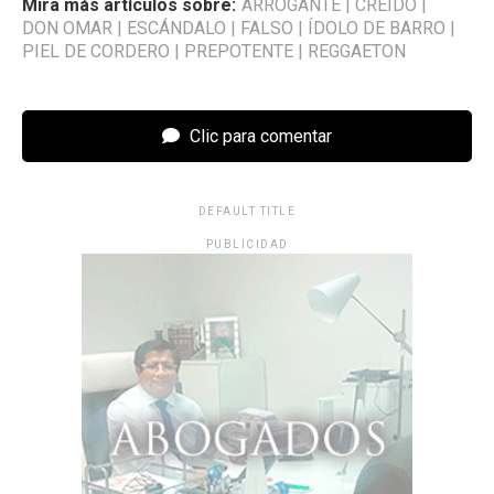
Mira más artículos sobre:
ARROGANTE
|
CREÍDO
|
DON OMAR
|
ESCÁNDALO
|
FALSO
|
ÍDOLO DE BARRO
|
PIEL DE CORDERO
|
PREPOTENTE
|
REGGAETON
Clic para comentar
DEFAULT TITLE
PUBLICIDAD