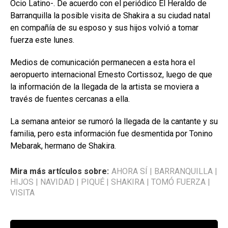
Ocio Latino-. De acuerdo con el periódico El Heraldo de
Barranquilla la posible visita de Shakira a su ciudad natal
en compañía de su esposo y sus hijos volvió a tomar
fuerza este lunes.
Medios de comunicación permanecen a esta hora el
aeropuerto internacional Ernesto Cortissoz, luego de que
la información de la llegada de la artista se moviera a
través de fuentes cercanas a ella.
La semana anteior se rumoró la llegada de la cantante y su
familia, pero esta información fue desmentida por Tonino
Mebarak, hermano de Shakira.
Mira más artículos sobre:
AHORA SÍ
|
BARRANQUILLA
|
HIJOS
|
NAVIDAD
|
PIQUÉ
|
SHAKIRA
|
TOMÓ FUERZA
|
VISITA