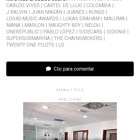
CARLOS VIVES
|
CARTEL DE LUJO
|
COLOMBIA
|
J BALVIN
|
JUAN MAGÁN
|
JUANES
|
KUNGS
|
LOS40 MUSIC AWARDS
|
LUKAS GRAHAM
|
MALUMA
|
MANA
|
MARLON
|
NAUGHTY BOY
|
NELOU
|
ONEREPUBLIC
|
PABLO LÓPEZ
|
SIDECARS
|
SIDONIE
|
SUPERSUBMARINA
|
THE CHAINSMOKERS
|
TWENTY ONE PILOTS
|
U2
Clic para comentar
DEFAULT TITLE
PUBLICIDAD