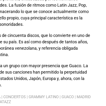
es. La fusión de ritmos como Latin Jazz, Pop,
ue macerando lo que se conoce actualmente como
lo propio, cuya principal característica es la
sonoridades.
 de cincuenta discos, que lo convierte en uno de
e su país. Es así como después de tantos años,
oránea venezolana, y referencia obligada
tina.
la un grupo con mayor presencia que Guaco. La
 de sus canciones han permitido la perpetuidad
Estados Unidos, Japón, Europa y, ahora, con la
.
A
|
CONCIERTOS
|
GRAMMY LATINO
|
GUACO
|
MADRID
ATAZZ