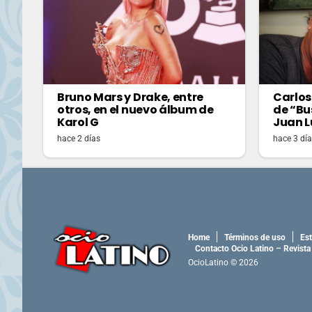
Bruno Mars y Drake, entre
Carlos
otros, en el nuevo álbum de
de “Bu
Karol G
Juan L
hace 2 días
hace 3 dí
Home
Términos de uso
Est
Contacto Ocio Latino – Revista
OcioLatino © 2026