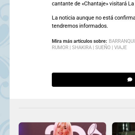
cantante de «Chantaje» visitará La
La noticia aunque no está confirm
tendremos informados.
Mira más artículos sobre:
BARRANQUI
RUMOR
|
SHAKIRA
|
SUEÑO
|
VIAJE