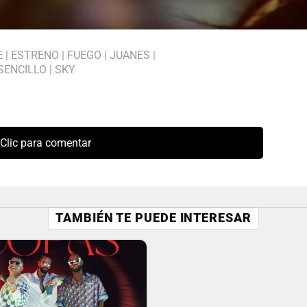
E
|
ESTRENO
|
FUEGO
|
JUANES
|
SENCILLO
|
SKY
Clic para comentar
TAMBIÉN TE PUEDE INTERESAR