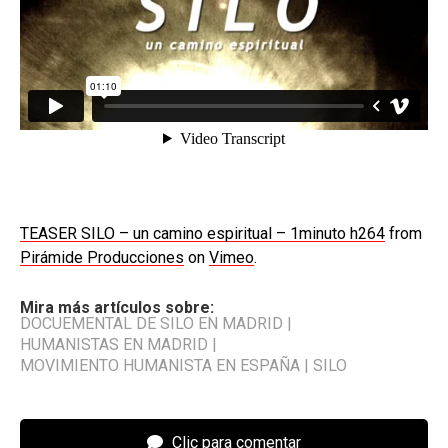
TEASER SILO – un camino espiritual – 1minuto h264
from
Pirámide Producciones
on
Vimeo
.
Mira más artículos sobre:
DOCUEMENTAL DE SILO EN MADRID
|
HUMANISTAS EN MADRID
|
MOVIMIENTO HUMANISTA EN ESPAÑA
|
SILO
Clic para comentar