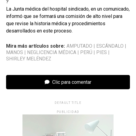
?
La Junta médica del hospital sindicado, en un comunicado,
informó que se formará una comisión de alto nivel para
que revise la historia médica y procedimientos
desarrollados en este proceso.
Mira más artículos sobre:
AMPUTADO
|
ESCÁNDALO
|
MANOS
|
NEGLICENCIA MÉDICA
|
PERÚ
|
PIES
|
SHIRLEY MELÉNDEZ
Clic para comentar
DEFAULT TITLE
PUBLICIDAD