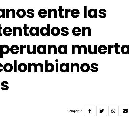
nos entre las
tentados en
 peruana muerta
colombianos
s
Compartir