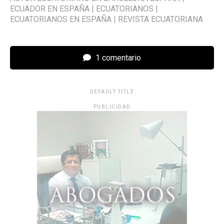
ECUADOR EN ESPAÑA
|
ECUATORIANOS
|
ECUATORIANOS EN ESPAÑA
|
REVISTA ECUATORIANA
1 comentario
DEFAULT TITLE
PUBLICIDAD