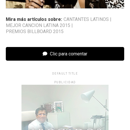
Mira más artículos sobre:
CANTANTES LATINOS
|
MEJOR CANCION LATINA 2015
|
PREMIOS BILLBOARD 2015
Clic para comentar
DEFAULT TITLE
PUBLICIDAD