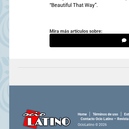
“Beautiful That Way”.
Mira más artículos sobre:
Home
Términos de uso
Est
Contacto Ocio Latino – Revista
OcioLatino © 2026