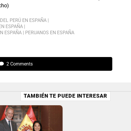
cho)
DEL PERÚ EN ESPAÑA
|
EN ESPAÑA
|
EN ESPAÑA
|
PERUANOS EN ESPAÑA
2 Comments
TAMBIÉN TE PUEDE INTERESAR