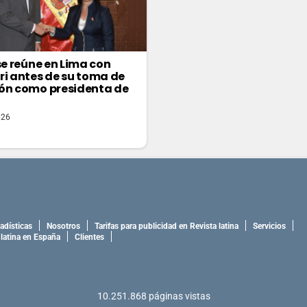
 se reúne en Lima con
ri antes de su toma de
ón como presidenta de
026
adísticas
Nosotros
Tarifas para publicidad en Revista latina
Servicios
 latina en España
Clientes
10.251.868
páginas vistas