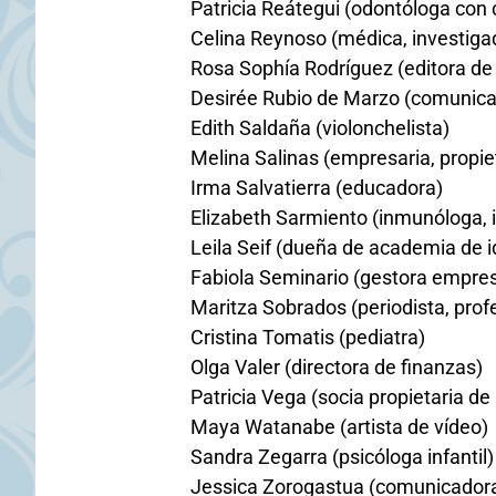
Patricia Reátegui (odontóloga con c
Celina Reynoso (médica, investiga
Rosa Sophía Rodríguez (editora de c
Desirée Rubio de Marzo (comunicad
Edith Saldaña (violonchelista)
Melina Salinas (empresaria, propie
Irma Salvatierra (educadora)
Elizabeth Sarmiento (inmunóloga, i
Leila Seif (dueña de academia de 
Fabiola Seminario (gestora empres
Maritza Sobrados (periodista, profe
Cristina Tomatis (pediatra)
Olga Valer (directora de finanzas)
Patricia Vega (socia propietaria de
Maya Watanabe (artista de vídeo)
Sandra Zegarra (psicóloga infantil)
Jessica Zorogastua (comunicadora,