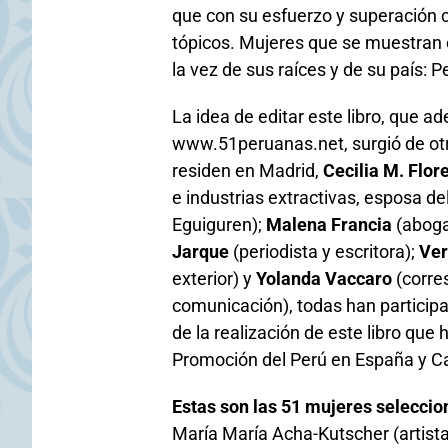
que con su esfuerzo y superación 
tópicos. Mujeres que se muestran or
la vez de sus raíces y de su país: P
La idea de editar este libro, que a
www.51peruanas.net, surgió de ot
residen en Madrid,
Cecilia M. Flor
e industrias extractivas, esposa 
Eguiguren);
Malena Francia
(aboga
Jarque
(periodista y escritora);
Ver
exterior) y
Yolanda Vaccaro
(corre
comunicación), todas han participa
de la realización de este libro que
Promoción del Perú en España y C
Estas son las 51 mujeres seleccio
María María Acha-Kutscher (artista