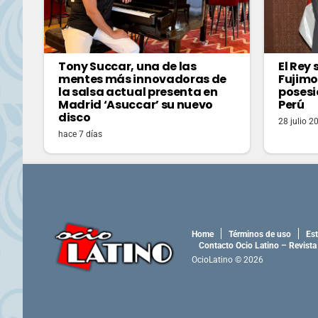
Tony Succar, una de las
El Rey
mentes más innovadoras de
Fujimo
la salsa actual presenta en
posesi
Madrid ‘Asuccar’ su nuevo
Perú
disco
28 julio 2
hace 7 días
Home
Términos de uso
Est
Contacto Ocio Latino – Revista
OcioLatino © 2026