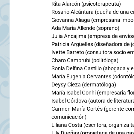
Rita Alarcón (psicoterapeuta)
Rosario Alcántara (dueña de una e
Giovanna Aliaga (empresaria impo
Ada María Allende (soprano)
Julia Ancajima (empresa de envíos
Patricia Argüelles (diseñadora de
Ivette Barreto (consultora socio em
Charo Camprubí (politóloga)
Sonia Delfina Castillo (abogada y 
María Eugenia Cervantes (odontólog
Deysy Cieza (dermatóloga)
María Isabel Conhi (empresaria flo
Isabel Córdova (autora de literatura
Carmen María Cortés (gerente com
comunicación)
Liliana Costa (escritora, organiza ta
Lily Dueñas (propietaria de una pas