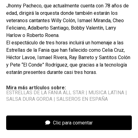
Jhonny Pacheco, que actualmente cuenta con 78 años de
edad, dirigirá la orquesta donde también estarán los
veteranos cantantes Willy Colón, Ismael Miranda, Cheo
Feliciano, Adalberto Santiago, Bobby Valentín, Larry
Harlow o Roberto Roena.
El espectáculo de tres horas incluirá un homenaje a las
Estrellas de la Fania que han fallecido como Celia Cruz,
Héctor Lavoe, Ismael Rivera, Ray Barreto y Santitos Colón
y Pete “El Conde” Rodríguez, que gracias a la tecnología
estarán presentes durante casi tres horas.
Mira más artículos sobre:
ESTRELLAS DE LA FANIA ALL STAR
|
MUSICA LATINA
|
SALSA DURA GORDA
|
SALSEROS EN ESPAÑA
Clic para comentar