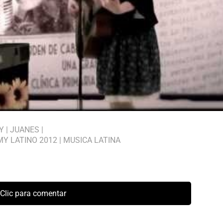
Y
|
JUANES
|
Y LATINO 2012
|
MUSICA LATINA
Clic para comentar