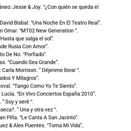
neo: Jesse & Joy. “¿Con quién se queda el
 David Bisbal. “Una Noche En El Teatro Real”.
n Omar. “MT02 New Generation “.
asta que salga el sol”.
sde Rusia Con Amor”.
to De No. “Porfiado”.
uss. “Cuando Sea Grande”.
Carla Morrison. ” Déjenme llorar “.
ados Y Milagros”.
oval. “Tango Como Yo Te Siento”.
Lucía. “En Vivo Conciertos España 2010”.
” Soy y seré “.
seca?. ” Una y otra vez “.
an Piña. “Le Canta A San Jacinto”.
quez & Alex Puentes. “Toma Mi Vida”,