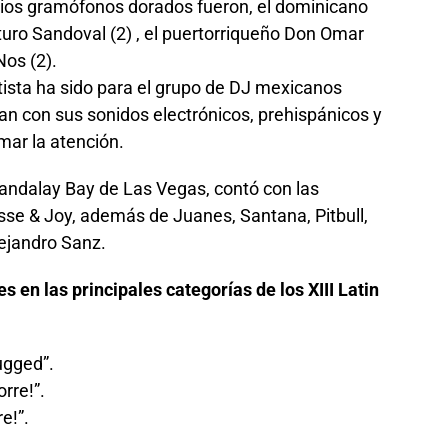
arios gramófonos dorados fueron, el dominicano
rturo Sandoval (2) , el puertorriqueño Don Omar
Nos (2).
tista ha sido para el grupo de DJ mexicanos
an con sus sonidos electrónicos, prehispánicos y
ar la atención.
andalay Bay de Las Vegas, contó con las
sse & Joy, además de Juanes, Santana, Pitbull,
lejandro Sanz.
s en las principales categorías de los XIII Latin
ugged”.
rre!”.
e!”.