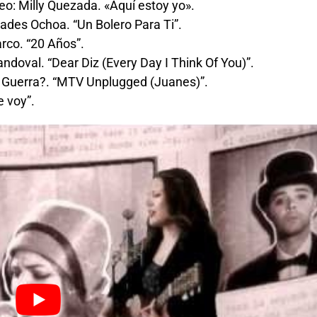
o: Milly Quezada. «Aquí estoy yo».
liades Ochoa. “Un Bolero Para Ti”.
rco. “20 Años”.
andoval. “Dear Diz (Every Day I Think Of You)”.
s Guerra?. “MTV Unplugged (Juanes)”.
e voy”.