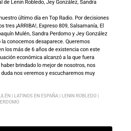
ial de Lenin Robledo, Jey González, Sandra
uestro último día en Top Radio. Por decisiones
dos tres ¡ARRIBA!, Expreso 809, Salsamanía, El
 Joaquín Mulén, Sandra Perdomo y Jey González
mo la conocemos desaparece. Queremos
en los más de 6 años de existencia con este
ituación económica alcanzó a la que fuera
haber brindado lo mejor de nosotros, nos
in duda nos veremos y escucharemos muy
ULÉN
|
LATINOS EN ESPAÑA
|
LENIN ROBLEDO
|
PERDOMO