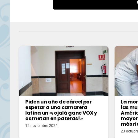
Piden un año de cárcel por
La mor
espetar a una camarera
las mu
latina un «¡ojalá gane VOX y
Améric
os metan en pateras!»
mayor 
más ri
12 noviembre 2024
23 octubr