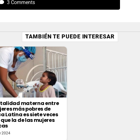
3 Comments
TAMBIÉN TE PUEDE INTERESAR
talidad materna entre
jeres más pobres de
a Latina es siete veces
que la de las mujeres
cas
e 2024