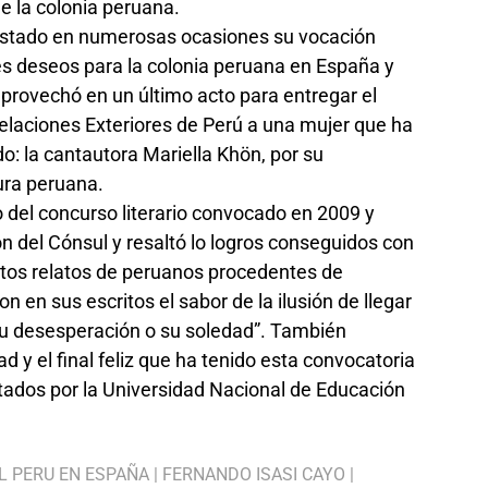
e la colonia peruana.
estado en numerosas ocasiones su vocación
res deseos para la colonia peruana en España y
aprovechó en un último acto para entregar el
elaciones Exteriores de Perú a una mujer que ha
: la cantautora Mariella Khön, por su
tura peruana.
o del concurso literario convocado en 2009 y
ón del Cónsul y resaltó lo logros conseguidos con
ntos relatos de peruanos procedentes de
on en sus escritos el sabor de la ilusión de llegar
 su desesperación o su soledad”. También
d y el final feliz que ha tenido esta convocatoria
ditados por la Universidad Nacional de Educación
L PERU EN ESPAÑA
|
FERNANDO ISASI CAYO
|