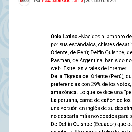
Por
Redacción Ocio Latino
|
20 diciembre 2011
Ocio Latino.-
Nacidos al amparo de 
por sus escándalos, chistes desati
Oriente, de Perú; Delfín Quishpe, 
Pasman, de Argentina; han sido no
web. Estrellas virales de Internet.
De la Tigresa del Oriente (Perú), 
preferencias con 29% de los votos,
amazónica. Lo que se dice una “per
La peruana, carne de cañón de los 
una versión en inglés de su desafi
no descarta más novedades para sus
De Delfín Quishpe (Ecuador) que oc
escribe: «¿No vieron el clip de su