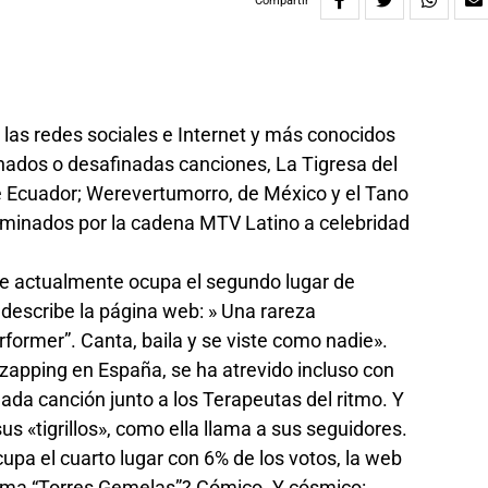
Compartir
las redes sociales e Internet y más conocidos
nados o desafinadas canciones, La Tigresa del
de Ecuador; Werevertumorro, de México y el Tano
minados por la cadena MTV Latino a celebridad
que actualmente ocupa el segundo lugar de
 describe la página web: » Una rareza
former”. Canta, baila y se viste como nadie».
zapping en España, se ha atrevido incluso con
nada canción junto a los Terapeutas del ritmo. Y
 «tigrillos», como ella llama a sus seguidores.
upa el cuarto lugar con 6% de los votos, la web
 tema “Torres Gemelas”? Cómico. Y cósmico: