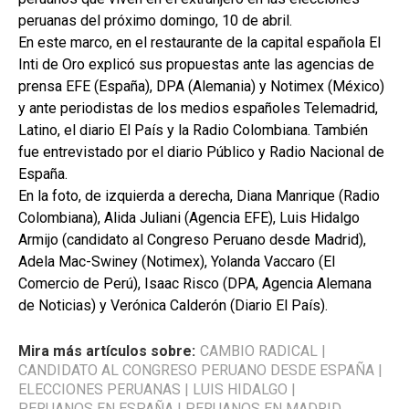
peruanas del próximo domingo, 10 de abril.
En este marco, en el restaurante de la capital española El
Inti de Oro explicó sus propuestas ante las agencias de
prensa EFE (España), DPA (Alemania) y Notimex (México)
y ante periodistas de los medios españoles Telemadrid,
Latino, el diario El País y la Radio Colombiana. También
fue entrevistado por el diario Público y Radio Nacional de
España.
En la foto, de izquierda a derecha, Diana Manrique (Radio
Colombiana), Alida Juliani (Agencia EFE), Luis Hidalgo
Armijo (candidato al Congreso Peruano desde Madrid),
Adela Mac-Swiney (Notimex), Yolanda Vaccaro (El
Comercio de Perú), Isaac Risco (DPA, Agencia Alemana
de Noticias) y Verónica Calderón (Diario El País).
Mira más artículos sobre:
CAMBIO RADICAL
|
CANDIDATO AL CONGRESO PERUANO DESDE ESPAÑA
|
ELECCIONES PERUANAS
|
LUIS HIDALGO
|
PERUANOS EN ESPAÑA
|
PERUANOS EN MADRID