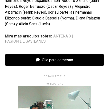
hermanos Reyes españoles son: Rodolfo Sancho (Juan
Reyes), Roger Berruezo (Óscar Reyes) y Alejandro
Albarracín (Frank Reyes), por su parte las hermanas
Elizondo serán: Claudia Bassols (Norma), Diana Palazón
(Sara) y Alicia Sanz (Lucía)
Mira más artículos sobre:
ANTENA 3
|
PASION DE GAVILANES
Clic para comentar
DEFAULT TITLE
PUBLICIDAD