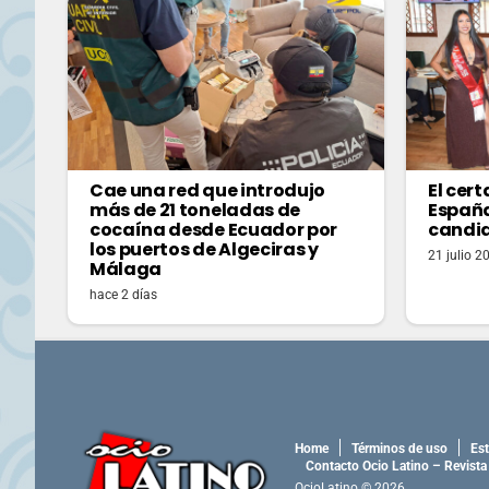
Cae una red que introdujo
El cer
más de 21 toneladas de
España
cocaína desde Ecuador por
candi
los puertos de Algeciras y
21 julio 2
Málaga
hace 2 días
Home
Términos de uso
Est
Contacto Ocio Latino – Revista
OcioLatino © 2026