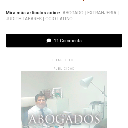
Mira más artículos sobre:
ABOGADO
|
EXTRANJERIA
|
JUDITH TABARES
|
OCIO LATINO
11 Comments
DEFAULT TITLE
PUBLICIDAD