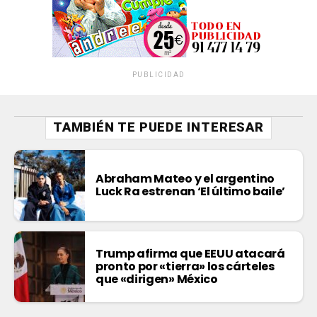
PUBLICIDAD
TAMBIÉN TE PUEDE INTERESAR
Abraham Mateo y el argentino
Luck Ra estrenan ‘El último baile’
Trump afirma que EEUU atacará
pronto por «tierra» los cárteles
que «dirigen» México