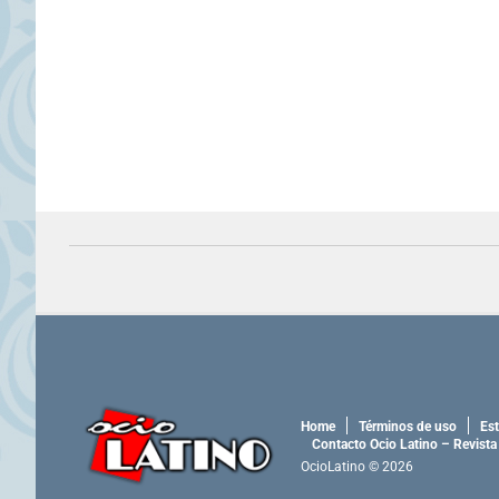
Home
Términos de uso
Est
Contacto Ocio Latino – Revista
OcioLatino © 2026