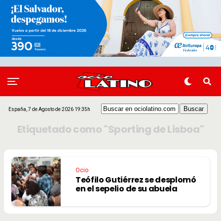
España, 7 de Agosto de 2026 19:35h
Etiquetado como "Sporting de Lisboa"
Ocio
Teófilo Gutiérrez se desplomó
en el sepelio de su abuela