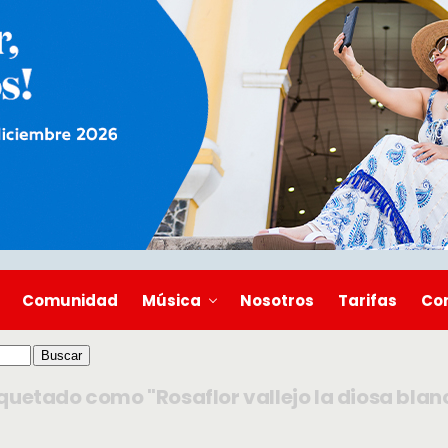
Comunidad
Música
Nosotros
Tarifas
Co
iquetado como "Rosaflor vallejo la diosa blan