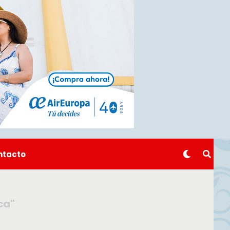
ntacto
ca"