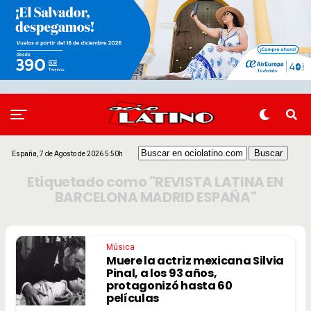
España, 7 de Agosto de 2026 5:50h
Etiquetado como "REVISTA LATINA EN
BARCELONA MADRID ESPAÑA"
Música
Muere la actriz mexicana Silvia
Pinal, a los 93 años,
protagonizó hasta 60
películas