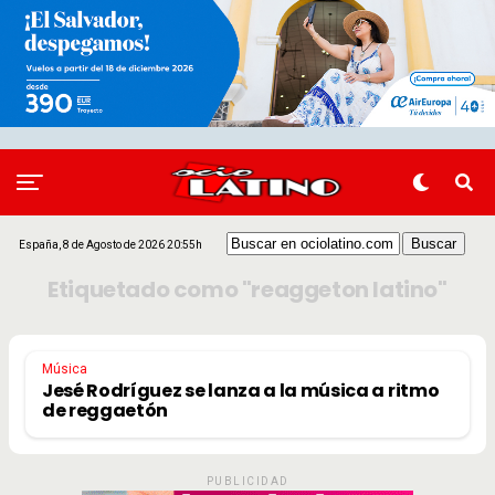
España, 8 de Agosto de 2026 20:55h
Etiquetado como "reaggeton latino"
Música
Jesé Rodríguez se lanza a la música a ritmo
de reggaetón
PUBLICIDAD