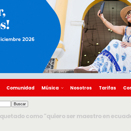
Comunidad
Música
Nosotros
Tarifas
Co
iquetado como "quiero ser maestro en ecuad