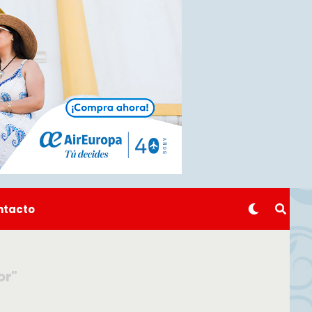
ntacto
or"