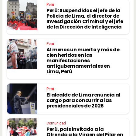
Perú
Perú: Suspendidos el jefe de la
Policía de Lima, el director de
Investigación Criminal y el jefe
de la Dirección de Inteligencia
Perú
Al menos un muerto y más de
cien heridos en las
manifestaciones
antigubernamentales en
Lima, Perú
Perú
El alcalde de Lima renuncia al
cargo para concurrir a las
presidenciales de 2026
Comunidad
Perú, país invitado a la
Ofrenda a la Virgen del Pilar en