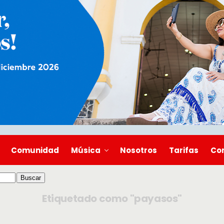
Comunidad
Música
Nosotros
Tarifas
Co
Etiquetado como "payasos"