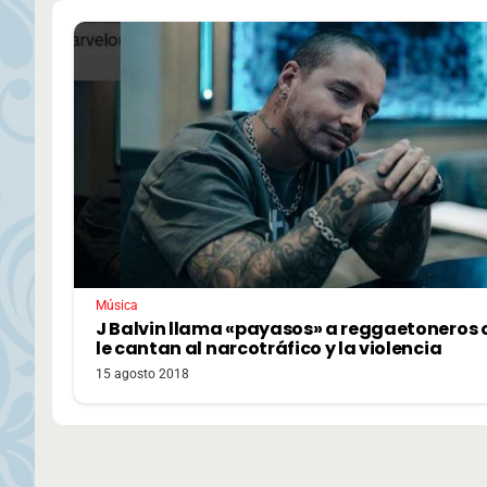
Música
J Balvin llama «payasos» a reggaetoneros 
le cantan al narcotráfico y la violencia
15 agosto 2018