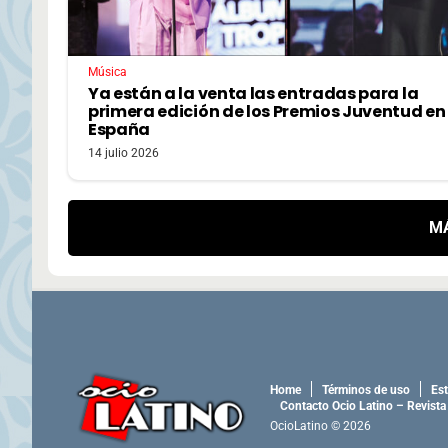
Música
Ya están a la venta las entradas para la
primera edición de los Premios Juventud en
España
14 julio 2026
M
Home
Términos de uso
Est
Contacto Ocio Latino – Revista
OcioLatino © 2026