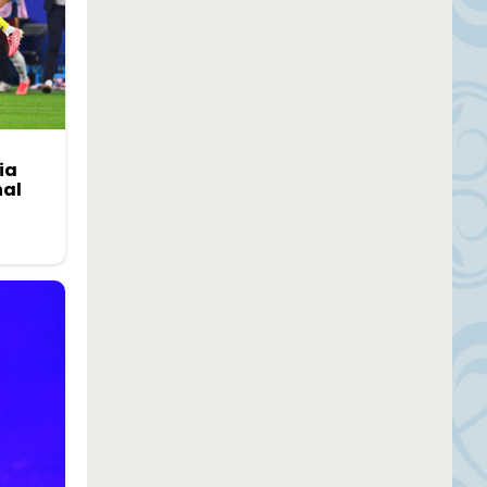
ia
nal