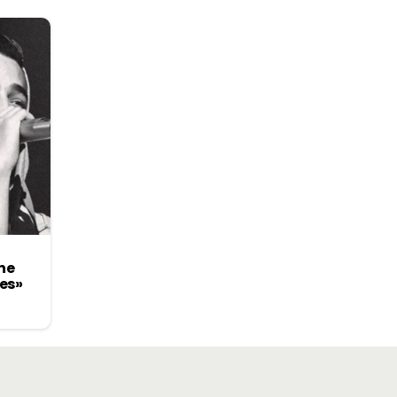
ne
es»