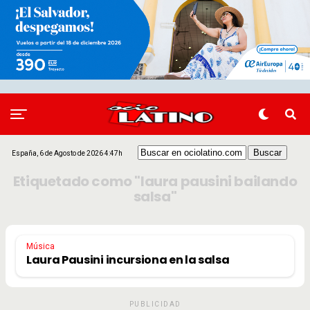
España, 6 de Agosto de 2026 4:47h
Etiquetado como "laura pausini bailando
salsa"
Música
Laura Pausini incursiona en la salsa
PUBLICIDAD