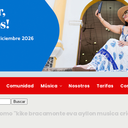
Comunidad
Música
Nosotros
Tarifas
Co
omo "kike bracamonte eva ayllon musica crio