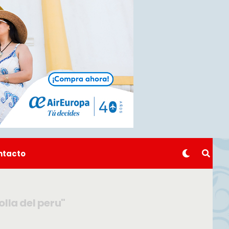
ntacto
lla del peru"