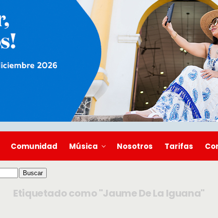
Comunidad
Música
Nosotros
Tarifas
Co
Etiquetado como "Jaume De La Iguana"