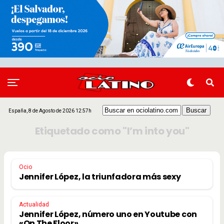
España, 8 de Agosto de 2026 12:57h
Etiquetado como "I’m into you"
Ocio
Jennifer López, la triunfadora más sexy
Actualidad
Jennifer López, número uno en Youtube con
«On The Floor»