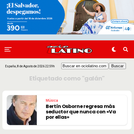
España, 8 de Agosto de 2026 22:59h
Etiquetado como "galán"
Música
Bertín Osborne regresa más
seductor que nunca con «Va
por ellas»