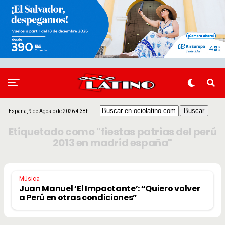
España, 9 de Agosto de 2026 4:38h
Etiquetado como "fiestas patrias del perú
2013 en madrid españa"
Música
Juan Manuel ‘El Impactante’: “Quiero volver
a Perú en otras condiciones”