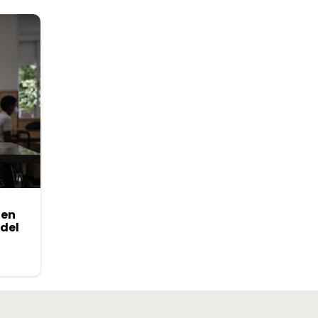
 en
 del