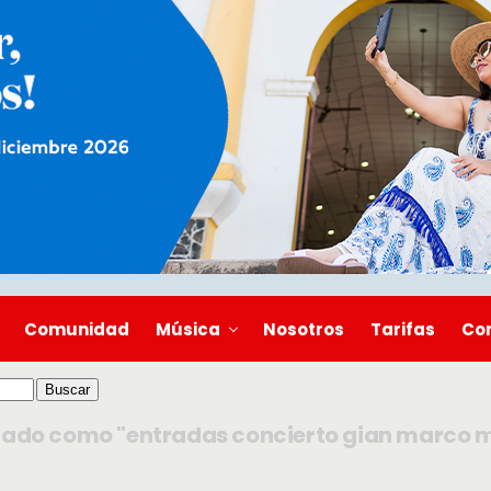
Comunidad
Música
Nosotros
Tarifas
Co
tado como "entradas concierto gian marco 