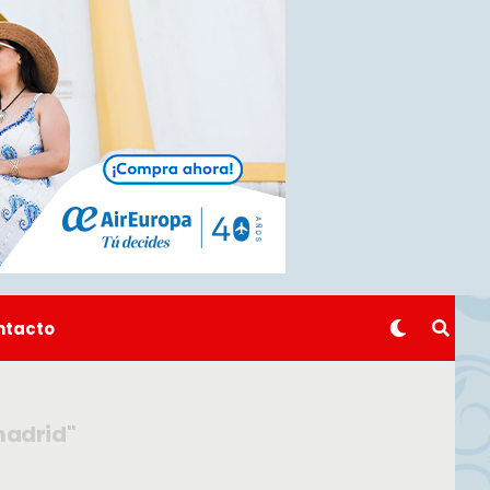
ntacto
madrid"