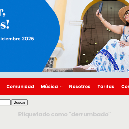
Comunidad
Música
Nosotros
Tarifas
Co
Etiquetado como "derrumbado"