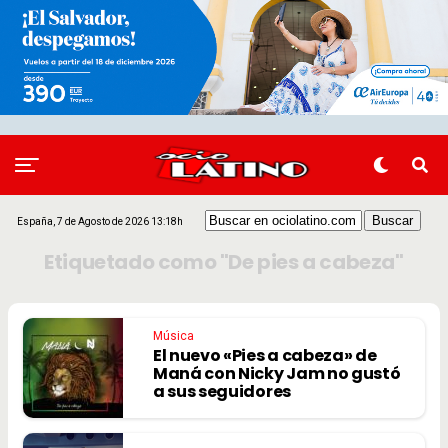
España, 7 de Agosto de 2026 13:18h
Etiquetado como "De pies a cabeza"
Música
El nuevo «Pies a cabeza» de
Maná con Nicky Jam no gustó
a sus seguidores