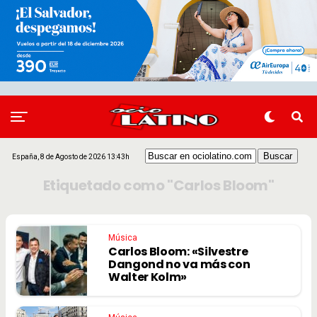
España, 8 de Agosto de 2026 13:43h
Etiquetado como "Carlos Bloom"
Música
Carlos Bloom: «Silvestre
Dangond no va más con
Walter Kolm»