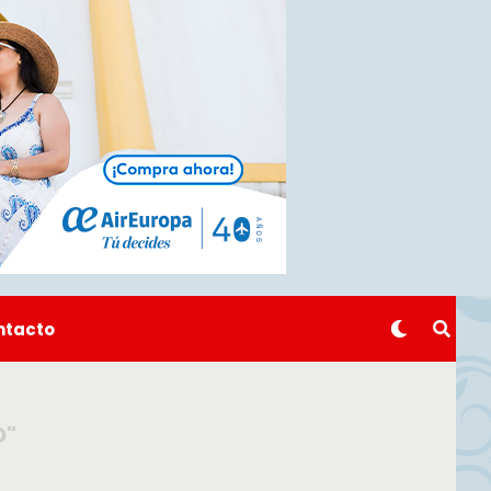
ntacto
O"