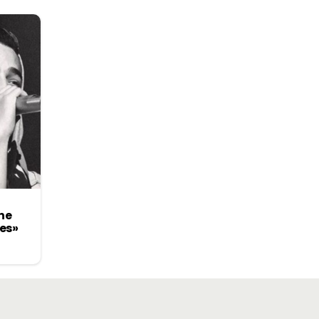
ne
es»