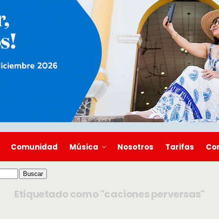
Comunidad
Música
Nosotros
Tarifas
Co
Etiquetado como "caciones perversas"