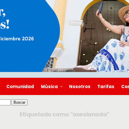
Comunidad
Música
Nosotros
Tarifas
Co
Etiquetado como "asesianada"