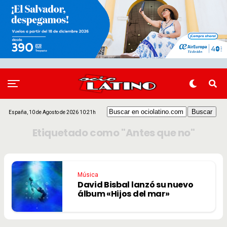
España, 10 de Agosto de 2026 10:21h
Etiquetado como "Antes que no"
Música
David Bisbal lanzó su nuevo
álbum «Hijos del mar»