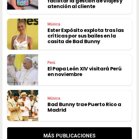
facilitar la gestión de viajes y
atención al cliente
Música
Ester Expósito explota tras las
críticas por sus bailes en la
casita de Bad Bunny
Perú
El Papa León XIV visitará Perú
en noviembre
Música
Bad Bunny trae Puerto Rico a
Madrid
MÁS PUBLICACIONES